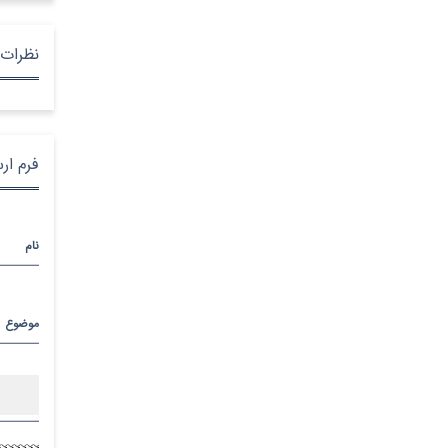
نظرات 
فرم ار
نام
موضوع
پیام