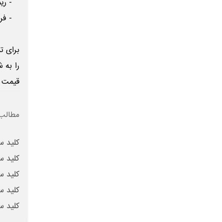
- ریمو
- فروش
برای ت
را به 
قیمت م
مطالب 
کلید س
کلید س
کلید س
کلید س
کلید س