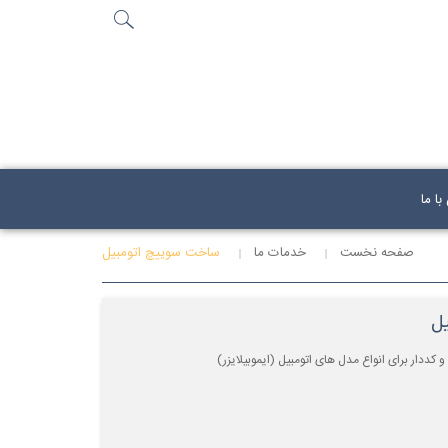
جستجو
...
ا ما
صفحه نخست
خدمات ما
ساخت سوییچ اتومبیل
ل
کددار برای انواع مدل های اتومبیل (ایموبیلایزر)