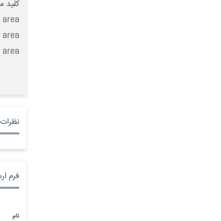
کلید س
 area
 area
 area
نظرات 
فرم ار
نام