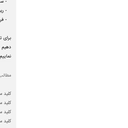
- ساخت
- ریمو
- فروش
برای ت
دهیم ک
نماییم
مطالب 
کلید س
کلید س
کلید س
کلید س