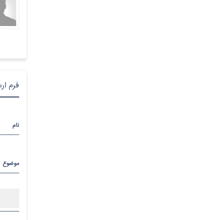
فرم ار
نام
موضوع
پیام