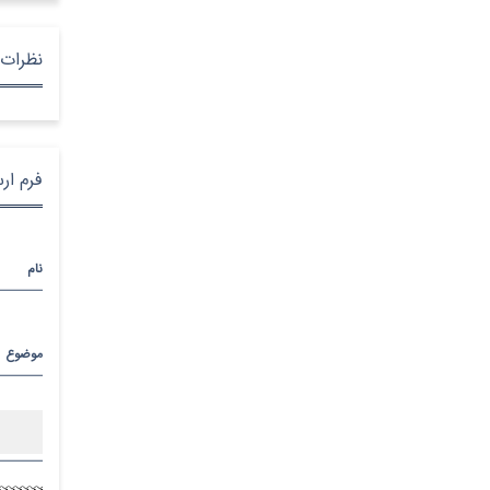
نظرات 
فرم ار
نام
موضوع
پیام