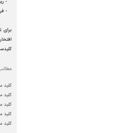
- ریمو
- فروش
برای 
افتخار
کلیدسا
مطالب 
کلید س
کلید س
کلید س
کلید س
کلید س