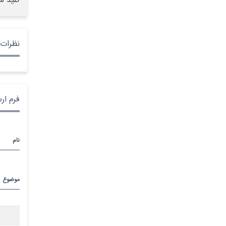
کلید س
نظرات 
فرم ار
نام
موضوع
پیام