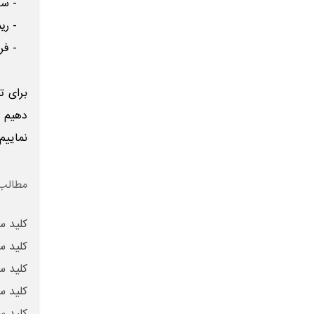
- ساخت
- ریمو
- فروش
برای ت
دهیم ک
نماییم
مطالب 
کلید س
کلید س
کلید س
کلید س