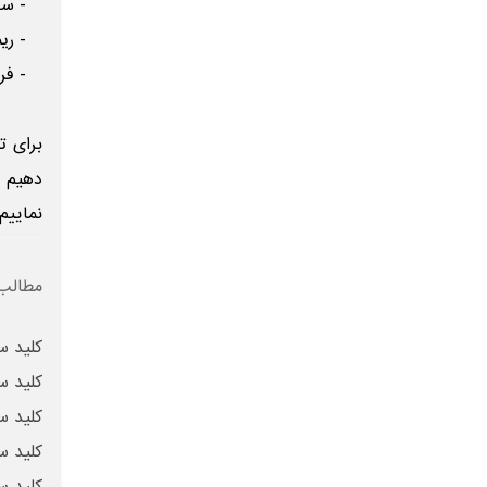
- ساخت
- ریمو
- فروش
برای ت
دهیم ک
نماییم
مطالب 
کلید س
کلید س
کلید س
کلید س