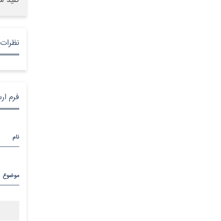
کلید س
نظرات 
فرم ار
نام
موضوع
پیام